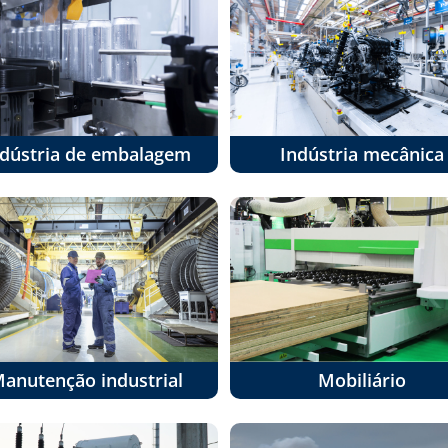
ndústria de embalagem
Indústria mecânica
anutenção industrial
Mobiliário