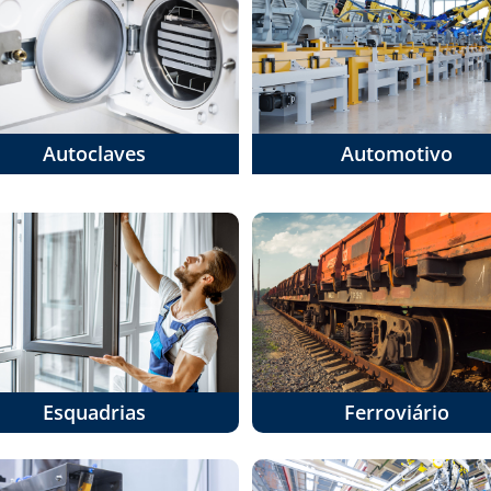
Autoclaves
Automotivo
Esquadrias
Ferroviário