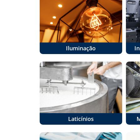
Iluminação
I
Laticínios
M