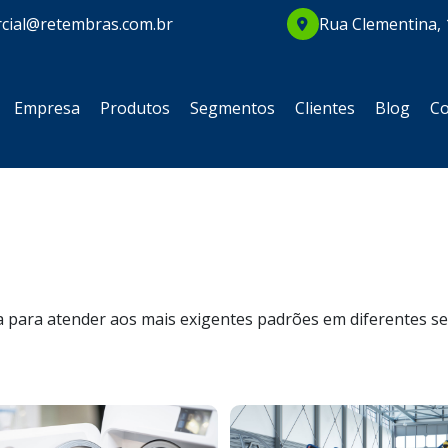
cial@retembras.com.br
Rua Clementina, 
Empresa
Produtos
Segmentos
Clientes
Blog
Co
para atender aos mais exigentes padrões em diferentes set