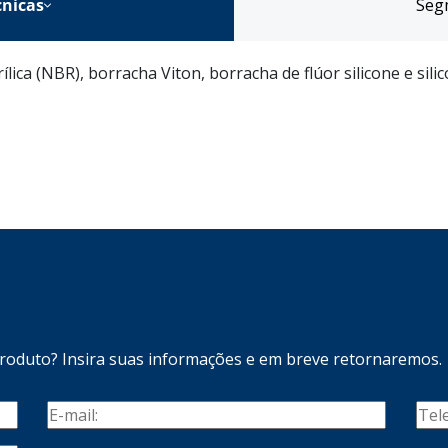
icações técnicas
Seg
ica (NBR), borracha Viton, borracha de flúor silicone e silic
produto? Insira suas informações e em breve retornaremos.