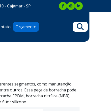
10 - Cajamar - SP
ntato
Orçamento
ferentes segmentos, como manutenção,
 entre outros. Essa peça de borracha pode
rracha EPDM, borracha nitrílica (NBR),
flúor silicone.