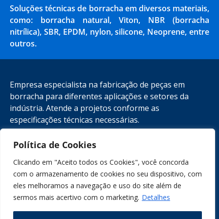
Soluções técnicas de borracha em diversos materiais,
como: borracha natural, Viton, NBR (borracha
nitrílica), SBR, EPDM, nylon, silicone, Neoprene, entre
outros.
Empresa especialista na fabricação de peças em
borracha para diferentes aplicações e setores da
indústria. Atende a projetos conforme as
especificações técnicas necessárias.
Política de Cookies
(11) 4395-7360
Clicando em "Aceito todos os Cookies", você concorda
comercial@retembras.com.br
com o armazenamento de cookies no seu dispositivo, com
Rua Clementina, 10 - Cajamar - SP
eles melhoramos a navegação e uso do site além de
sermos mais acertivo com o marketing.
Detalhes
Nossas redes: