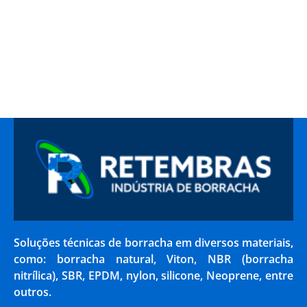
Soluções técnicas de borracha em diversos materiais,
como: borracha natural, Viton, NBR (borracha
nitrílica), SBR, EPDM, nylon, silicone, Neoprene, entre
outros.