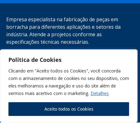
Empresa especialista na fabricação de peças em
borracha para diferentes aplicações e setores da
indústria. Atende a projetos conforme as
especificações técnicas necessárias.
Política de Cookies
(11) 4395-7360
comercial@retembras.com.br
Clicando em "Aceito todos os Cookies", você concorda
com o armazenamento de cookies no seu dispositivo, com
Rua Clementina, 10 - Cajamar - SP
eles melhoramos a navegação e uso do site além de
sermos mais acertivo com o marketing.
Detalhes
Nossas redes:
Aceito todos os Cookies
© PLATAFORMANET 2026 - TODOS OS DIREITOS RESERVADOS |
POLÍTICA DE PRIVACIDADE
|
POLÍTICA DE QUALIDADE