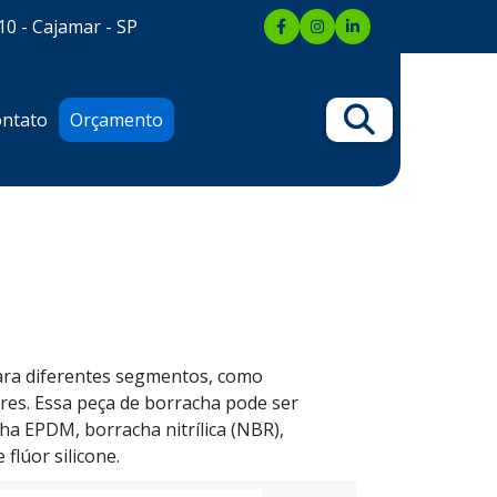
10 - Cajamar - SP
ntato
Orçamento
para diferentes segmentos, como
es. Essa peça de borracha pode ser
cha EPDM, borracha nitrílica (NBR),
flúor silicone.