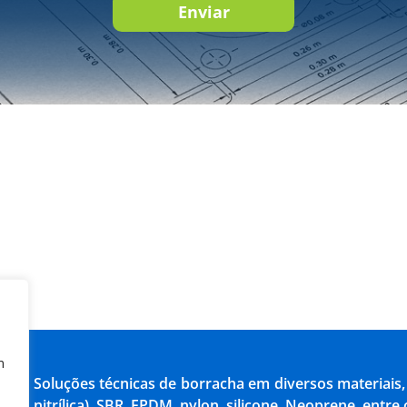
Enviar
m
Soluções técnicas de borracha em diversos materiais,
nitrílica), SBR, EPDM, nylon, silicone, Neoprene, entre 