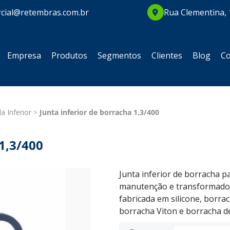
cial@retembras.com.br
Rua Clementina, 
Empresa
Produtos
Segmentos
Clientes
Blog
Co
la Inferior
Junta inferior de borracha 1,3/400
 1,3/400
Junta inferior de borracha 
manutenção e transformador
fabricada em silicone, borra
borracha Viton e borracha de 