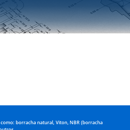
 como: borracha natural, Viton, NBR (borracha
outros.