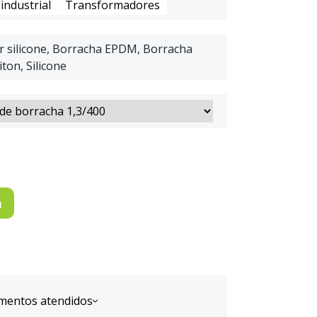
ndustrial
Transformadores
or silicone, Borracha EPDM, Borracha
iton, Silicone
a
mentos atendidos